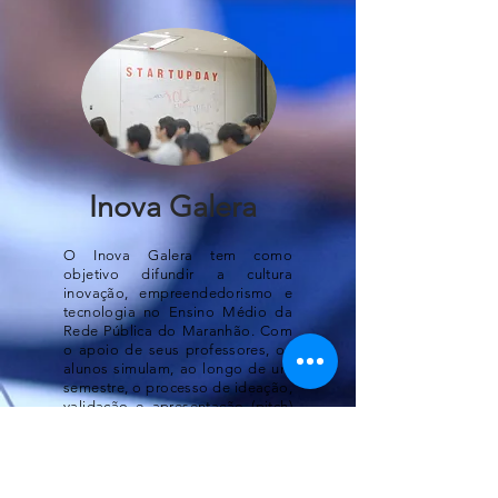
Inova Galera
O Inova Galera tem como
objetivo difundir a cultura
inovação, empreendedorismo e
tecnologia no Ensino Médio da
Rede Pública do Maranhão. Com
o apoio de seus professores, os
alunos simulam, ao longo de um
semestre, o processo de ideação,
validação e apresentação (pitch)
de uma startup.