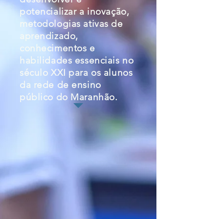
potencializar a inovação,
metodologias ativas de
aprendizado,
conhecimentos e
habilidades essenciais no
século XXI para os alunos
da rede de ensino
público do Maranhão.