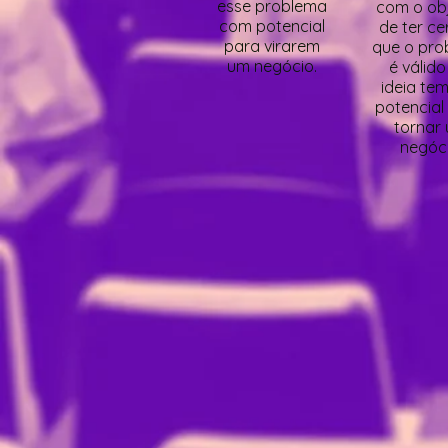
esse problema
com o obj
com potencial
de ter ce
para virarem
que o pro
um negócio.
é válido
ideia tem
potencial
tornar
negóci