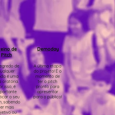
reino de
Demoday
Pitch
egredo de
A última etapa
ualquer
do projeto! É o
nda é uma
momento de
 oratória.
ter o pitch
r isso, é
pronto para
portante
apresentar
ticar o seu
para o público!
h, sabendo
ser mais
jetivo ou