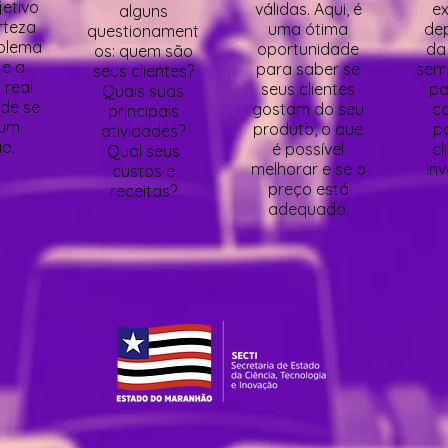
etivo
válidas. Aqui, é
ex
alguns
rteza
uma ótima
de
questionament
blema
oportunidade
da
os: quem são
 e a
para saber se
sem
seus clientes?
 real
seus clientes
pa
Quais suas
 de se
gostam do seu
co
principais
 um
produto, o que
p
atividades?
o.
é possível
cl
Qual seus
melhorar e se o
inv
custos e
preço está
receitas?
adequado.