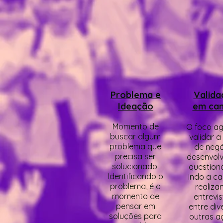
Problema e
Valida
Ideação
em ca
Momento de
O foco ag
buscar algum
validar a
problema que
de negó
precisa ser
desenvol
solucionado.
questioná
Identificando o
indo a c
problema, é o
realiza
momento de
entrevis
pensar em
entre div
soluções para
outras a