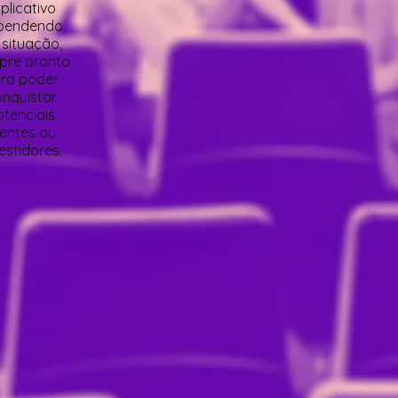
plicativo
pendendo
 situação,
pre pronto
ra poder
nquistar
otenciais
ientes ou
estidores.