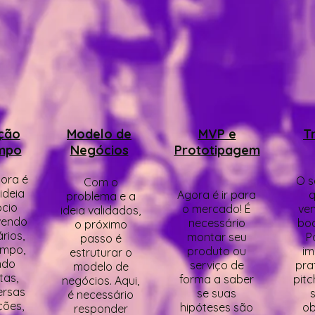
ção
Modelo de
MVP e
T
mpo
Negócios
Prototipagem
ora é
O s
Com o
 ideia
Agora é ir para
q
problema e a
cio
o mercado! É
ve
ideia validados,
vendo
necessário
boa
o próximo
rios,
montar seu
Po
passo é
ampo,
produto ou
im
estruturar o
ndo
serviço de
pra
modelo de
tas,
forma a saber
pitc
negócios. Aqui,
ersas
se suas
é necessário
ções,
hipóteses são
ob
responder