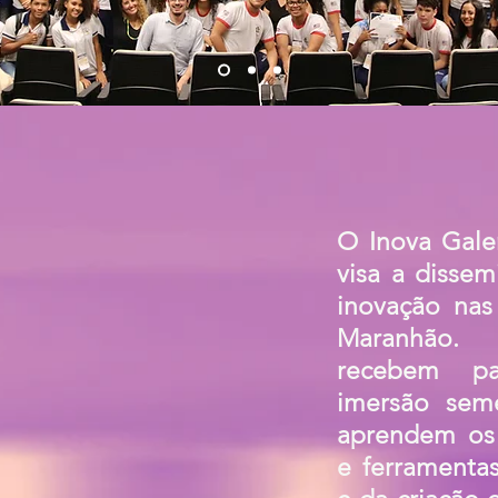
O Inova Gale
visa a dissem
inovação nas
Maranhão.
recebem p
imersão sem
aprendem os 
e ferramenta