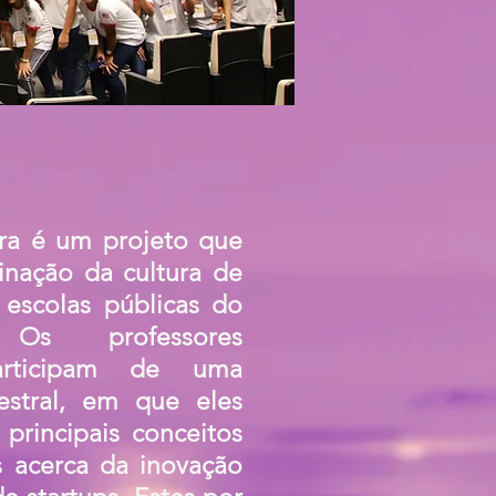
ra é um projeto que
inação da cultura de
 escolas públicas do
 Os professores
articipam de uma
estral, em que eles
principais conceitos
s acerca da inovação