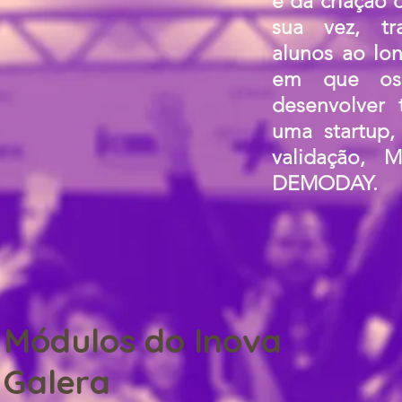
e da criação 
sua vez, t
alunos ao lo
em que os
desenvolver 
uma startup,
validação, 
DEMODAY.
Módulos do Inova
Galera