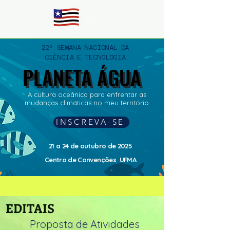
22º SEMANA NACIONAL DA
CIÊNCIA E TECNOLOGIA
PLANETA ÁGUA
PLANETA ÁGUA
A cultura oceânica para enfrentar as
mudanças climáticas no meu território
INSCREVA-SE
21 a 24 de outubro de 2025
Centro de Convenções UFMA
EDITAIS
Proposta de Atividades