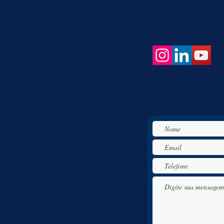
Siga nossas redes so
Se tem alguma dúvida 
contato, preencha o fo