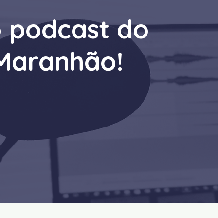
 podcast do
Maranhão!