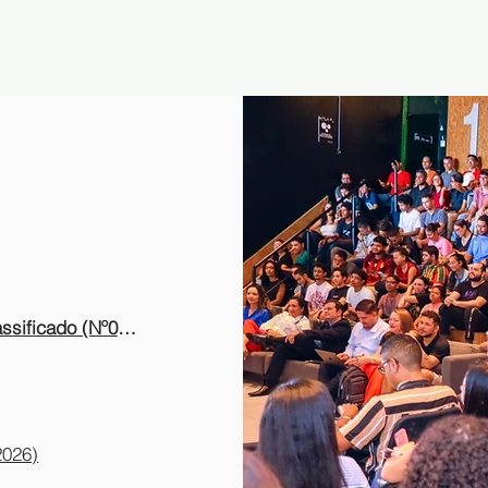
 '25
Startups
Universidades
Educação
Ecossistema
Acesse aqui a Lista Parcial de Aprovados e Classificado (Nº06/2026)
2026)