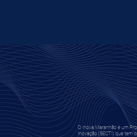
O Inova Maranhão é um Prog
Inovação (SECTI) que tem c