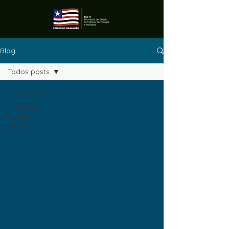
Blog
Todos posts
Todos posts
Conheça
nossas
startups