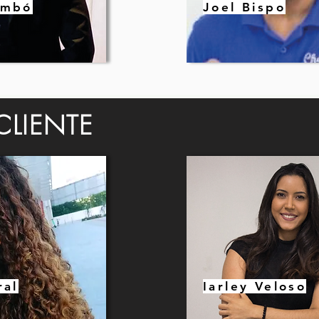
imbó
Joel Bispo
LIENTE
ral
Iarley Veloso