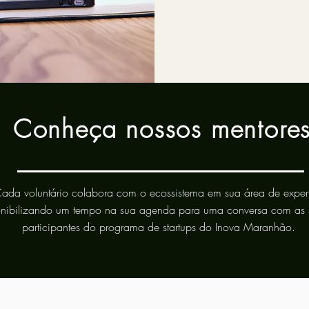
Conheça nossos mentore
ada voluntário colabora com o ecossistema em sua área de expert
onibilizando um tempo na sua agenda para uma conversa com as s
participantes do programa de startups do Inova Maranhão.