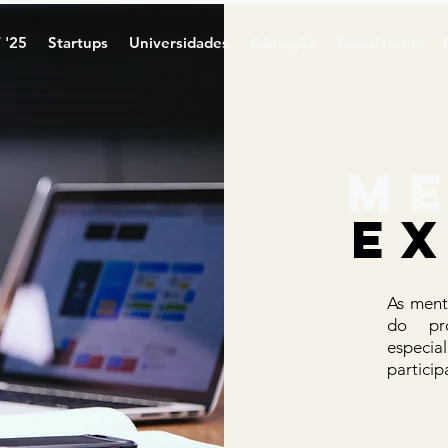
 '25
Startups
Universidades
Educação
Ecossistema
M
e
As ment
do pr
especia
particip