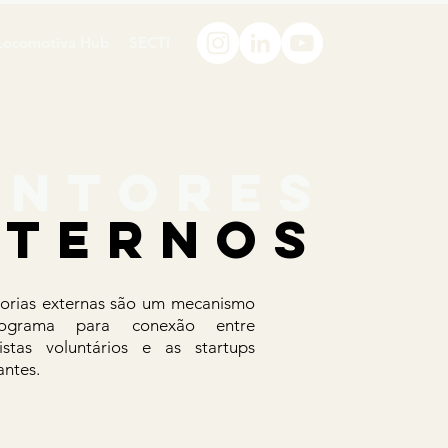
Locomotiva Hub
SECTI
entores
xternos
orias externas são um mecanismo
ograma para conexão entre
listas voluntários e as startups
antes.