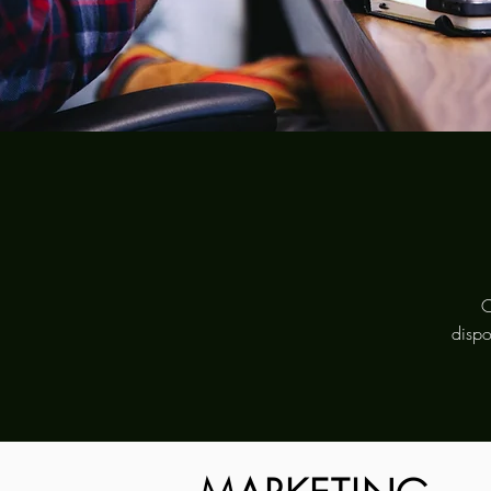
C
disp