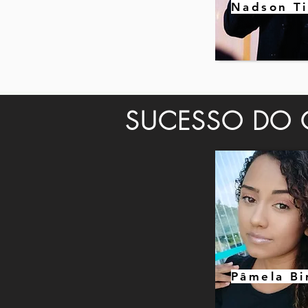
Nadson T
SUCESSO DO C
Pâmela Bi